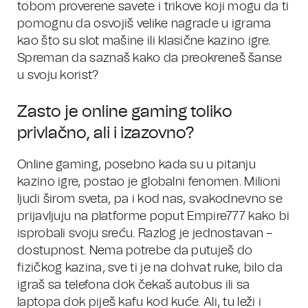
tobom proverene savete i trikove koji mogu da ti
pomognu da osvojiš velike nagrade u igrama
kao što su slot mašine ili klasične kazino igre.
Spreman da saznaš kako da preokreneš šanse
u svoju korist?
Zasto je online gaming toliko
privlačno, ali i izazovno?
Online gaming, posebno kada su u pitanju
kazino igre, postao je globalni fenomen. Milioni
ljudi širom sveta, pa i kod nas, svakodnevno se
prijavljuju na platforme poput Empire777 kako bi
isprobali svoju sreću. Razlog je jednostavan –
dostupnost. Nema potrebe da putuješ do
fizičkog kazina, sve ti je na dohvat ruke, bilo da
igraš sa telefona dok čekaš autobus ili sa
laptopa dok piješ kafu kod kuće. Ali, tu leži i