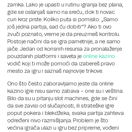
zamka. Lako je upasti u rutinu igranja bez plana,
gde se oslanjaš samo na sreću, dok ti novac
curi kroz prste. Koliko puta si pomislio: „Samo
još jedna partija, sad ću dobiti“? Ako ti ovo
zvuči poznato, vreme je da preuzmeš kontrolu.
Postoje načini da se igra pametnije, a ne samo
jače. Jedan od korisnih resursa za pronalaženje
pouzdanih platformi i saveta je
online kazino
vodič koji ti može pomoći da izabereš pravo
mesto za igru i saznaš najnovije trikove.
Ono što često zaboravljamo jeste da online
kazino igre nisu samo zabava – one su i veština.
Bilo da su u pitanju slot machines, gde se čini
da sve zavisi od slučajnosti, ili strateške igre
poput pokera i blekdžeka, svaka partija zahteva
određeni nivo razmišljanja. Problem je što
većina igrača ulazi u igru bez pripreme, vođeni