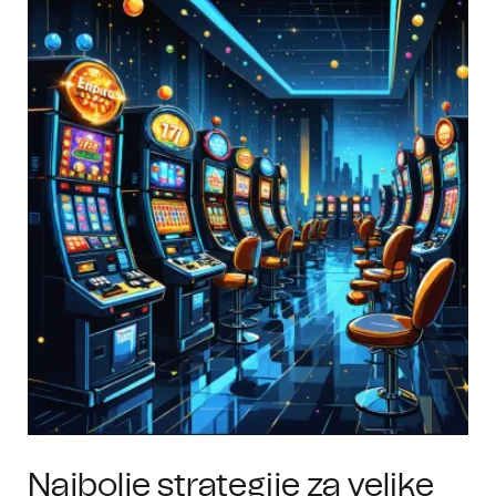
Najbolje strategije za velike