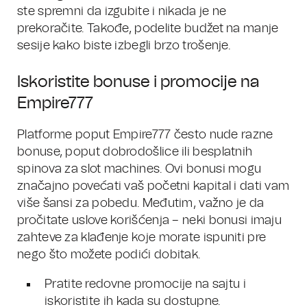
ste spremni da izgubite i nikada je ne
prekoračite. Takođe, podelite budžet na manje
sesije kako biste izbegli brzo trošenje.
Iskoristite bonuse i promocije na
Empire777
Platforme poput Empire777 često nude razne
bonuse, poput dobrodošlice ili besplatnih
spinova za slot machines. Ovi bonusi mogu
značajno povećati vaš početni kapital i dati vam
više šansi za pobedu. Međutim, važno je da
pročitate uslove korišćenja – neki bonusi imaju
zahteve za klađenje koje morate ispuniti pre
nego što možete podići dobitak.
Pratite redovne promocije na sajtu i
iskoristite ih kada su dostupne.