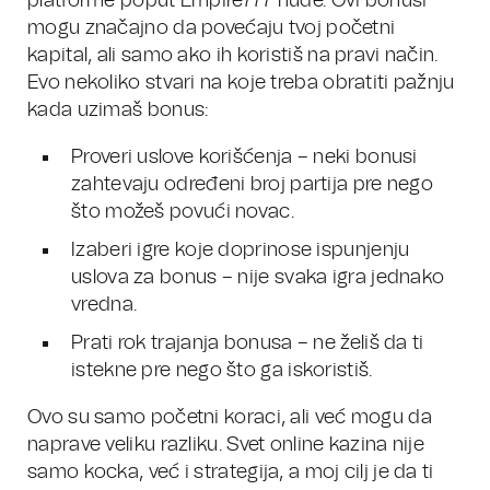
platforme poput Empire777 nude. Ovi bonusi
mogu značajno da povećaju tvoj početni
kapital, ali samo ako ih koristiš na pravi način.
Evo nekoliko stvari na koje treba obratiti pažnju
kada uzimaš bonus:
Proveri uslove korišćenja – neki bonusi
zahtevaju određeni broj partija pre nego
što možeš povući novac.
Izaberi igre koje doprinose ispunjenju
uslova za bonus – nije svaka igra jednako
vredna.
Prati rok trajanja bonusa – ne želiš da ti
istekne pre nego što ga iskoristiš.
Ovo su samo početni koraci, ali već mogu da
naprave veliku razliku. Svet online kazina nije
samo kocka, već i strategija, a moj cilj je da ti