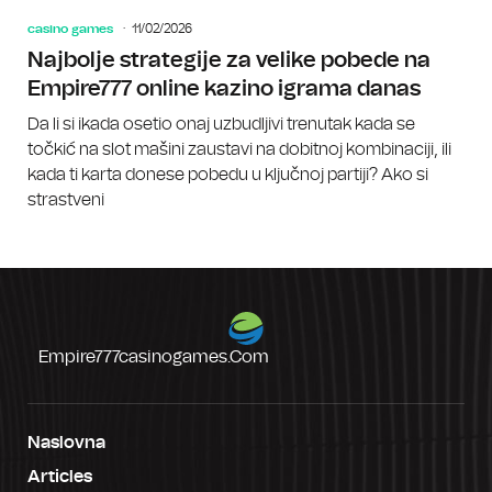
casino games
11/02/2026
Najbolje strategije za velike pobede na
Empire777 online kazino igrama danas
Da li si ikada osetio onaj uzbudljivi trenutak kada se
točkić na slot mašini zaustavi na dobitnoj kombinaciji, ili
kada ti karta donese pobedu u ključnoj partiji? Ako si
strastveni
Empire777casinogames.com
Naslovna
Articles