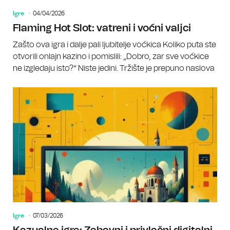
Igre
04/04/2026
Flaming Hot Slot: vatreni i voćni valjci
Zašto ova igra i dalje pali ljubitelje voćkica Koliko puta ste
otvorili onlajn kazino i pomislili: „Dobro, zar sve voćkice
ne izgledaju isto?“ Niste jedini. Tržište je prepuno naslova
Igre
07/03/2026