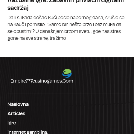
Kazualne igre: Zabavni i privlačni digitalni
sadržaj
Da li si ikada došao kući posle napornog dana, srušio se
na kauč i pomislio: "Samo bih nešto brzo i bez muke da
se opustim"? U današnjem brzom svetu, gde nas stres
gone na sve strane, tražimo
Empire777casinogames.com
Naslovna
Articles
Igre
internet gambling