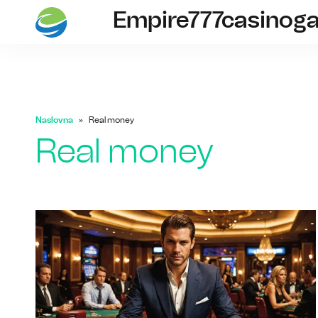
Empire777casino
Naslovna
Real money
Real money